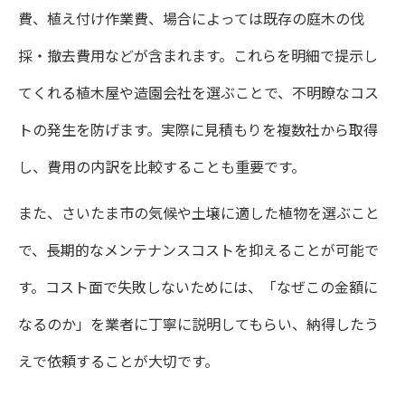
費、植え付け作業費、場合によっては既存の庭木の伐
緑化助成金を活用した植栽費用の節約術
採・撤去費用などが含まれます。これらを明細で提示し
緑化助成金を使ったさいたま市植栽の節約
てくれる植木屋や造園会社を選ぶことで、不明瞭なコス
例
トの発生を防げます。実際に見積もりを複数社から取得
個人で申請できる埼玉県の緑化助成金活用
し、費用の内訳を比較することも重要です。
法
また、さいたま市の気候や土壌に適した植物を選ぶこと
生垣や庭で使える緑化助成金のポイント整
で、長期的なメンテナンスコストを抑えることが可能で
理
す。コスト面で失敗しないためには、「なぜこの金額に
さいたま市植栽費用を抑える助成金申請手
なるのか」を業者に丁寧に説明してもらい、納得したう
順
えで依頼することが大切です。
緑化助成金と植木屋サービスの賢い使い分