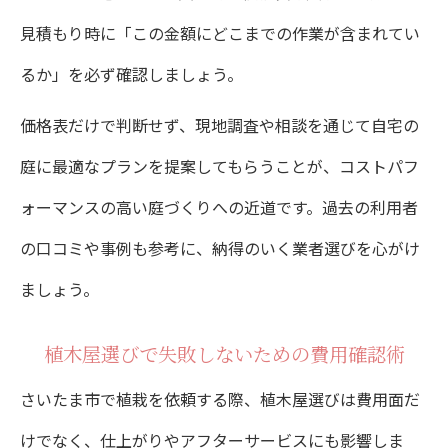
植木価格表の見方と注意すべきポイント
見積もり時に「この金額にどこまでの作業が含まれてい
庭木の伐採や植替え時の費用負担を減らす
るか」を必ず確認しましょう。
方法
価格表だけで判断せず、現地調査や相談を通じて自宅の
植木屋に依頼する際の費用交渉ポイント
庭に最適なプランを提案してもらうことが、コストパフ
さいたま市植栽で見落としがちな追加費用
ォーマンスの高い庭づくりへの近道です。過去の利用者
とは
の口コミや事例も参考に、納得のいく業者選びを心がけ
植栽にかかる費用明細と予算立てのコツ
ましょう。
さいたま市植栽費用明細の内訳を詳しく解
植木屋選びで失敗しないための費用確認術
説
さいたま市で植栽を依頼する際、植木屋選びは費用面だ
予算立てに役立つ植栽費用の計算方法
けでなく、仕上がりやアフターサービスにも影響しま