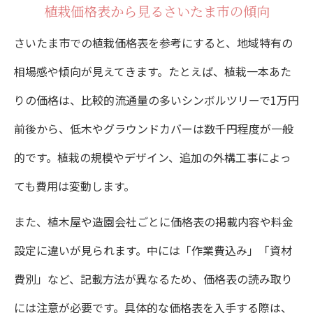
植栽価格表から見るさいたま市の傾向
け
さいたま市での植栽価格表を参考にすると、地域特有の
自分で植えるかプロ依頼か費用面で比較
相場感や傾向が見えてきます。たとえば、植栽一本あた
さいたま市植栽は自作とプロ依頼どちらが
りの価格は、比較的流通量の多いシンボルツリーで1万円
得か
前後から、低木やグラウンドカバーは数千円程度が一般
植木職人依頼時の費用相場を徹底比較
的です。植栽の規模やデザイン、追加の外構工事によっ
木を植えてもらう費用と自分でのコスト差
ても費用は変動します。
植木屋さんの日当と節約ポイントを解説
また、植木屋や造園会社ごとに価格表の掲載内容や料金
自分で植える場合の注意点と必要な準備
設定に違いが見られます。中には「作業費込み」「資材
さいたま市で抑える植木の価格と注意点
費別」など、記載方法が異なるため、価格表の読み取り
さいたま市植栽価格を抑えるための調査術
には注意が必要です。具体的な価格表を入手する際は、