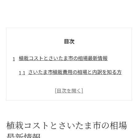
目次
植栽コストとさいたま市の相場最新情報
さいたま市植栽費用の相場と内訳を知る方
法
植栽価格表から見るさいたま市の傾向
植木屋選びで失敗しないための費用確認術
植栽コストとさいたま市の相場
植栽コストの最新動向と地元事情の違い
最新情報