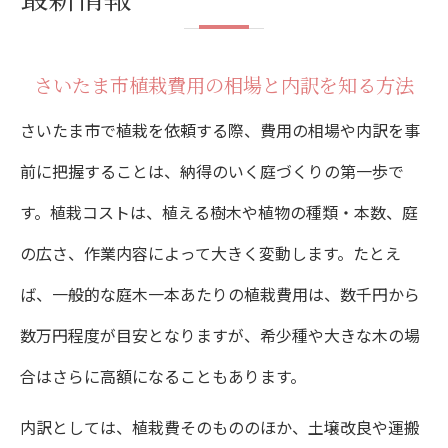
さいたま市植栽で注目される助成金の活用
例
さいたま市植栽費用の相場と内訳を知る方法
庭づくり費用で賢く選ぶ植栽のポイント
さいたま市で植栽を依頼する際、費用の相場や内訳を事
さいたま市植栽プランと予算の立て方ガイ
前に把握することは、納得のいく庭づくりの第一歩で
ド
す。植栽コストは、植える樹木や植物の種類・本数、庭
費用対効果で選ぶ植木とプロの選定基準
の広さ、作業内容によって大きく変動します。たとえ
植栽工事を依頼する際の見積もり比較の要
ば、一般的な庭木一本あたりの植栽費用は、数千円から
点
数万円程度が目安となりますが、希少種や大きな木の場
価格表を活用した賢い植木選びのコツ
合はさらに高額になることもあります。
植栽費用を抑えるための自作と委託の判断
内訳としては、植栽費そのもののほか、土壌改良や運搬
基準