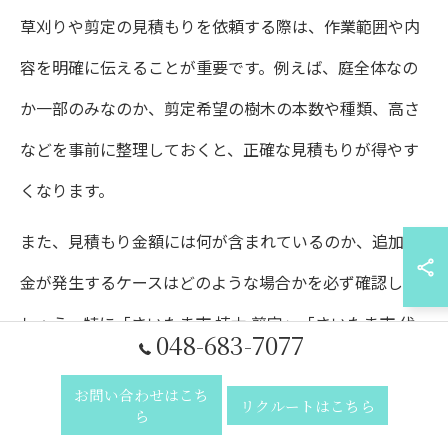
草刈りや剪定の見積もりを依頼する際は、作業範囲や内
容を明確に伝えることが重要です。例えば、庭全体なの
か一部のみなのか、剪定希望の樹木の本数や種類、高さ
などを事前に整理しておくと、正確な見積もりが得やす
くなります。
また、見積もり金額には何が含まれているのか、追加料
金が発生するケースはどのような場合かを必ず確認しま
しょう。特に「さいたま市 植木 剪定」「さいたま市 伐
048-683-7077
採」など、作業内容によっては特殊な機材や人手が必要
お問い合わせはこち
となり、想定外の費用がかかることもあります。
リクルートはこちら
ら