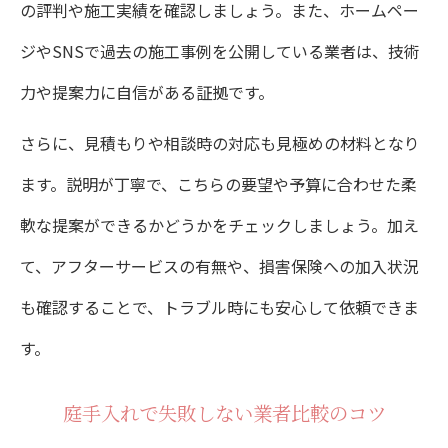
の評判や施工実績を確認しましょう。また、ホームペー
草刈りや剪定の見積もりを取る際の注意点
ジやSNSで過去の施工事例を公開している業者は、技術
庭手入れ業者選定で失敗しないポイント
力や提案力に自信がある証拠です。
埼玉県で理想の庭を維持する秘訣まとめ
さらに、見積もりや相談時の対応も見極めの材料となり
埼玉県で植栽管理を長く続けるコツ
ます。説明が丁寧で、こちらの要望や予算に合わせた柔
さいたま市植栽のお手入れ年間計画例
軟な提案ができるかどうかをチェックしましょう。加え
理想の庭を実現するプロの管理術とは
て、アフターサービスの有無や、損害保険への加入状況
も確認することで、トラブル時にも安心して依頼できま
庭の変化に合わせた植栽メンテナンス提案
す。
おすすめサービスを活用した美観維持の秘
訣
庭手入れで失敗しない業者比較のコツ
信頼できる業者選びで安心の植栽管理