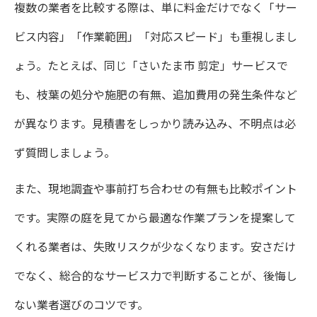
複数の業者を比較する際は、単に料金だけでなく「サー
さいたま市植栽のお手入れ実績重視の選び
ビス内容」「作業範囲」「対応スピード」も重視しまし
方
ょう。たとえば、同じ「さいたま市 剪定」サービスで
口コミや評判を活かした業者選定ポイント
も、枝葉の処分や施肥の有無、追加費用の発生条件など
見積もり無料の業者を選ぶメリット解説
が異なります。見積書をしっかり読み込み、不明点は必
アフターフォローが安心な管理サービスと
ず質問しましょう。
は
また、現地調査や事前打ち合わせの有無も比較ポイント
植栽管理の長期的な信頼関係を築く方法
です。実際の庭を見てから最適な作業プランを提案して
くれる業者は、失敗リスクが少なくなります。安さだけ
でなく、総合的なサービス力で判断することが、後悔し
ない業者選びのコツです。