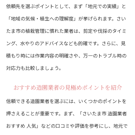
依頼先を選ぶポイントとして、まず「地元での実績」と
植栽の剪定や伐採を依頼する際の注意点
「地域の気候・植生への理解度」が挙げられます。さい
さいたま市植栽剪定依頼時の確認事項
たま市の植栽管理に慣れた業者は、剪定や伐採のタイミ
伐採サービス選びで気を付けたいポイント
ング、水やりのアドバイスなども的確です。さらに、見
信頼される業者の見積もりチェック方法
積もり時には作業内容の明確さや、万一のトラブル時の
剪定や伐採の適切なタイミングと目安
対応力も比較しましょう。
さいたま市庭手入れ業者の選び方ガイド
おすすめ造園業者の見極めポイントを紹介
草刈りや庭手入れも含めた賢い比較方法
信頼できる造園業者を選ぶには、いくつかのポイントを
草刈りや庭手入れサービス賢い選び方
押さえることが重要です。まず、「さいたま市 造園業者
さいたま市植栽のお手入れ業者徹底比較
おすすめ 人気」などの口コミや評価を参考にし、地元で
おすすめ造園業者の料金・サービスの違い