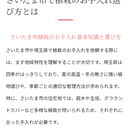
植木剪定や伐採サービスの選択基準とは
び方とは
さいたま市植栽管理の料金相場を把握する
方法
さいたま市植栽のお手入れ基本知識と選び方
庭の美しさを保つさいたま市植栽管理術
さいたま市や埼玉県で植栽のお手入れを依頼する際に
人気のさいたま市植栽管理テクニックまと
は、まず地域特性を理解することが大切です。埼玉県は
め
四季がはっきりしており、夏の高温・冬の寒さに強い植
四季ごとの植木剪定で庭の美観を保つ方法
物選びや、季節ごとの適切な管理方法が求められます。
草刈りや庭手入れで差がつく日常メンテナ
特に、さいたま市の住宅地では、庭木や生垣、グラウン
ンス
ドカバーなど多様な植栽が用いられるため、それぞれに
おすすめ業者による丁寧な植栽管理事例
合った手入れが必要です。
植栽の種類別お手入れポイント実践編