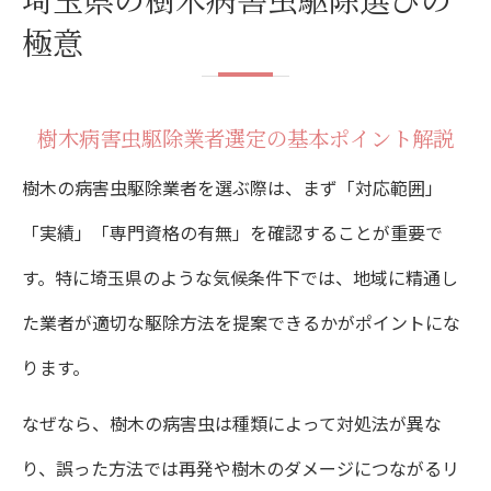
極意
埼玉県で樹木病害虫駆除を依頼する時の注
意点
樹木病害虫駆除業者選定の基本ポイント解説
樹木病害虫駆除業者の選び方と相談のコツ
樹木の病害虫駆除業者を選ぶ際は、まず「対応範囲」
手堅く選ぶ樹木病害虫駆除のポイント
「実績」「専門資格の有無」を確認することが重要で
樹木病害虫駆除の費用体系と確認すべき点
す。特に埼玉県のような気候条件下では、地域に精通し
見積もり時に押さえるべき樹木病害虫駆除
た業者が適切な駆除方法を提案できるかがポイントにな
の基準
ります。
樹木病害虫駆除業者のサービス内容比較法
なぜなら、樹木の病害虫は種類によって対処法が異な
アフターサポートが充実した樹木病害虫駆
り、誤った方法では再発や樹木のダメージにつながるリ
除業者の特徴