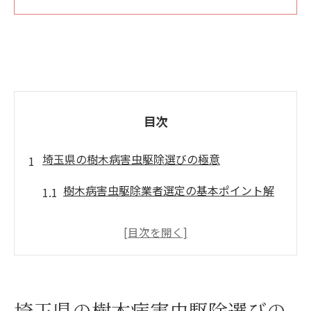
目次
埼玉県の樹木病害虫駆除選びの極意
樹木病害虫駆除業者選定の基本ポイント解
説
埼玉県の気候が樹木病害虫に及ぼす影響と
は
埼玉県の樹木病害虫駆除選びの
信頼できる樹木病害虫駆除業者の見極め方