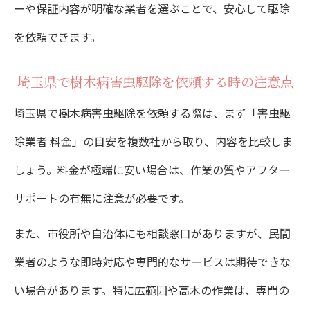
ーや保証内容が明確な業者を選ぶことで、安心して駆除
納得感のある樹木病害虫駆除業者の見極め
を依頼できます。
方
埼玉県で樹木病害虫駆除を依頼する時の注意点
長期的な安心を得る樹木病害虫駆除のコツ
埼玉県で樹木病害虫駆除を依頼する際は、まず「害虫駆
再発防止のための樹木病害虫駆除アフター
除業者 料金」の目安を複数社から取り、内容を比較しま
対策
しょう。料金が極端に安い場合は、作業の質やアフター
長期的に安心できる樹木病害虫駆除の選び
サポートの有無に注意が必要です。
方
樹木の健康を守る定期的な病害虫駆除の重
また、市役所や自治体にも相談窓口がありますが、民間
要性
業者のような即時対応や専門的なサービスは期待できな
い場合があります。特に広範囲や高木の作業は、専門の
樹木病害虫駆除業者との信頼関係構築のポ