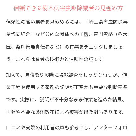
樹木病害虫駆除業者の対応力を見極める方
信頼できる樹木病害虫駆除業者の見極め方
法
信頼性の高い業者を見極めるには、「埼玉県害虫防除事
納得のいく病害虫駆除業者選定術
業協同組合」など公的な団体への加盟、専門資格（樹木
樹木病害虫駆除で重視すべき比較ポイント
医、薬剤管理責任者など）の有無をチェックしましょ
まとめ
う。これらは業者の技術力と信頼性の証です。
樹木病害虫駆除業者ごとのアフターケアの
加えて、見積もりの際に現地調査をしっかり行うか、作
違い
業工程や使用する薬剤の説明が丁寧かも重要な判断基準
相談から施工までの樹木病害虫駆除業者の
です。実際に、説明が不十分なまま作業を進めた結果、
流れ
再発や不要な薬剤散布による被害が出た例もあります。
専門性で差が出る樹木病害虫駆除業者の特
口コミや実際の利用者の声も参考にし、アフターフォロ
徴