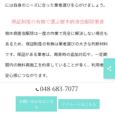
には自身のニーズに合った業者選びを心がけましょう。
保証制度の有無で選ぶ樹木病害虫駆除業者
樹木病害虫駆除は一度の作業で完全に解決しない場合も
あるため、保証制度の有無は業者選びの大きな判断材料
です。保証がある業者は、再発時の追加対応や、一定期
間内の無料再施工を約束していることが多く、利用者の
安心感につながります。
048-683-7077
保証内容には業者ごとに違いがあるため、契約前に「ど
の範囲まで保証されるのか」「期間は何ヶ月か」など、
お問い合わせはこち
リクルートはこちら
ら
細かな条件を確認することが重要です。特に埼玉県のよ