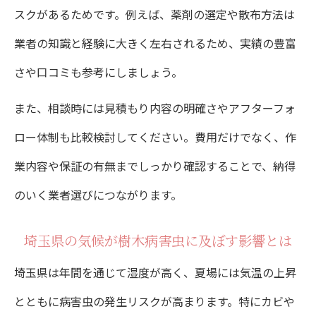
スクがあるためです。例えば、薬剤の選定や散布方法は
市役所と業者の使い分けで賢く駆除依頼
業者の知識と経験に大きく左右されるため、実績の豊富
費用対効果で比較する駆除業者の見抜き方
さや口コミも参考にしましょう。
樹木病害虫駆除の料金相場とコスパの見極
また、相談時には見積もり内容の明確さやアフターフォ
め方
ロー体制も比較検討してください。費用だけでなく、作
費用だけで選ばない樹木病害虫駆除業者の
業内容や保証の有無までしっかり確認することで、納得
選択術
のいく業者選びにつながります。
樹木病害虫駆除のプラン内容と料金の関係
を解説
埼玉県の気候が樹木病害虫に及ぼす影響とは
複数業者の樹木病害虫駆除費用を比較する
埼玉県は年間を通じて湿度が高く、夏場には気温の上昇
コツ
とともに病害虫の発生リスクが高まります。特にカビや