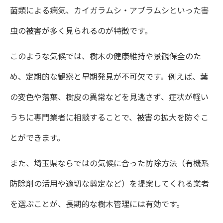
樹木病害虫駆除の見積もりで注目すべきポ
菌類による病気、カイガラムシ・アブラムシといった害
イント
虫の被害が多く見られるのが特徴です。
樹木を守る駆除業者の信頼性チェック法
このような気候では、樹木の健康維持や景観保全のた
樹木病害虫駆除業者の実績と信頼性の判断
め、定期的な観察と早期発見が不可欠です。例えば、葉
方法
の変色や落葉、樹皮の異常などを見逃さず、症状が軽い
うちに専門業者に相談することで、被害の拡大を防ぐこ
口コミと評判から見抜く樹木病害虫駆除業
とができます。
者の質
保証制度の有無で選ぶ樹木病害虫駆除業者
また、埼玉県ならではの気候に合った防除方法（有機系
樹木病害虫駆除のトラブル回避策と相談ポ
防除剤の活用や適切な剪定など）を提案してくれる業者
イント
を選ぶことが、長期的な樹木管理には有効です。