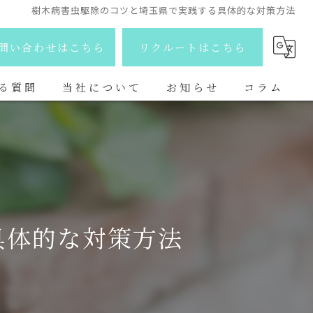
樹木病害虫駆除のコツと埼玉県で実践する具体的な対策方法
問い合わせはこちら
リクルートはこちら
る質問
当社について
お知らせ
コラム
剪定
新着情報
除草
ブログ
伐採
具体的な対策方法
抜根
庭造り