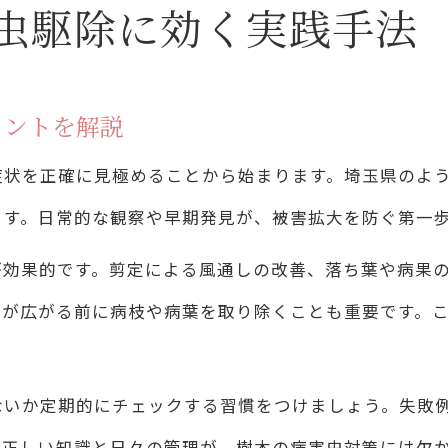
虫駆除に効く実践手法
樹木病害虫駆除のノウハウを活かす実践例を紹介
樹木を健やかに保つ埼玉県の防除の知恵
イントを解説
樹木病害虫駆除と防除の両立で健康な樹木を維持
樹木病害虫駆除に役立つ埼玉県の防除基準の活用
症状を正確に見極めることから始まります。埼玉県のよ
樹木病害虫駆除で注目すべき防除の新しい知恵
ます。日常的な観察や早期発見が、被害拡大を防ぐ第一
樹木病害虫駆除に効く風通し改善と剪定のポイン
が効果的です。剪定による風通しの改善、落ち葉や病果
樹木病害虫駆除を考えた落ち葉や病果の管理方法
害が広がる前に病枝や病葉を取り除くことも重要です。
病害虫が気になる庭を守るための工夫とは
樹木病害虫駆除で庭に虫が出ない環境を作る方法
ないか定期的にチェックする習慣をつけましょう。失敗
樹木病害虫駆除とネット・防草資材の活用術
。正しい知識と日々の管理が、樹木の病害虫対策には欠