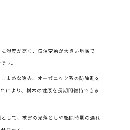
法
うに湿度が高く、気温変動が大きい地域で
歩です。
ト
のこまめな除去、オーガニック系の防除剤を
これにより、樹木の健康を長期間維持できま
例として、被害の見落としや駆除時期の遅れ
かせません。