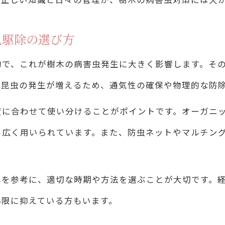
樹木病害虫駆除を意識した日常管理のコツ
虫駆除の選び方
樹木病害虫駆除で庭の快適さを守る実践法
的で、これが樹木の病害虫発生に大きく影響します。そ
樹木病害虫駆除と防除基準を組み合わせた対策
や昆虫の発生が増えるため、通気性の確保や物理的な防
果樹や庭木の病害虫駆除で意識したい環境作り
度に合わせて使い分けることがポイントです。オーガニ
果樹の樹木病害虫駆除と環境づくりの重要性
も広く用いられています。また、防虫ネットやマルチン
樹木病害虫駆除を生かした果樹の健やかな育成法
果樹の樹木病害虫駆除とオーガニック対策の実際
準を参考に、適切な時期や方法を選ぶことが大切です。
樹木病害虫駆除における落ち葉除去のメリット
小限に抑えている方もいます。
果樹の樹木病害虫駆除で失敗しない環境管理法