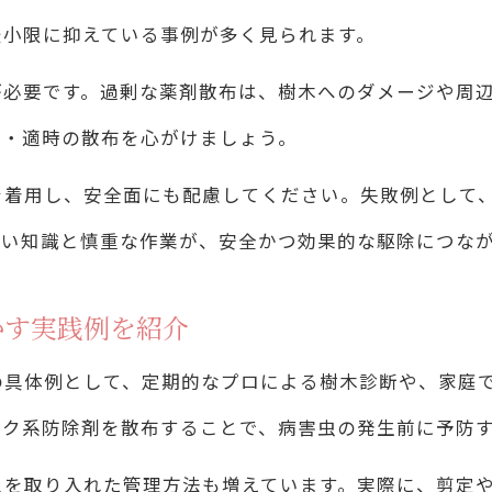
樹木病害虫駆除で樹木を長く守るための秘訣
最小限に抑えている事例が多く見られます。
樹木病害虫駆除の効果を高める管理と見直し
が必要です。過剰な薬剤散布は、樹木へのダメージや周
量・適時の散布を心がけましょう。
を着用し、安全面にも配慮してください。失敗例として
しい知識と慎重な作業が、安全かつ効果的な駆除につな
かす実践例を紹介
の具体例として、定期的なプロによる樹木診断や、家庭
ック系防除剤を散布することで、病害虫の発生前に予防
スを取り入れた管理方法も増えています。実際に、剪定