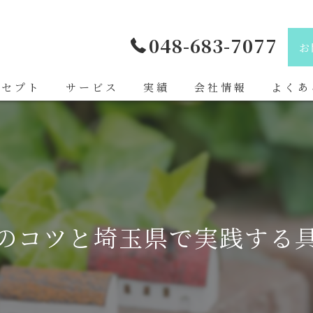
048-683-7077
お
ンセプト
サービス
実績
会社情報
よくあ
玉の造園
日本植物園株式会社
玉の造園が必要とされる理由
玉の造園の業種について
のコツと埼玉県で実践する