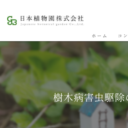
ホーム
コ
埼
埼
埼
樹木病害虫駆除