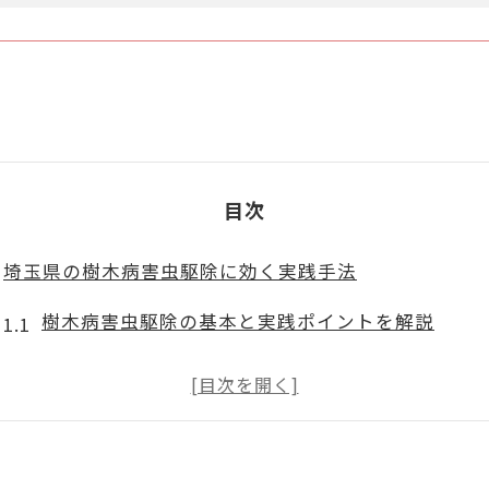
目次
埼玉県の樹木病害虫駆除に効く実践手法
樹木病害虫駆除の基本と実践ポイントを解説
埼玉県の気候に合った樹木病害虫駆除の選び方
樹木病害虫駆除で守る庭の健康な環境づくりのコ
樹木病害虫駆除の現場で実感する効果と注意点