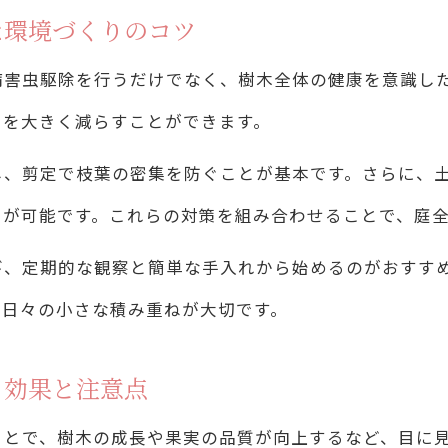
樹木病害虫対策の最新知見を生活に活かす方法
な環境づくりのコツ
樹木病害虫駆除の最新情報を生活で生かすポイン
病害虫駆除を行うだけでなく、樹木全体の健康を意識し
樹木病害虫駆除の知見を暮らしやすさに役立てる
クを大きく減らすことができます。
樹木病害虫駆除の新技術と防除基準の活用法
し、剪定で枝葉の密集を防ぐことが基本です。さらに、
樹木病害虫駆除の専門家が教える最新動向
とが可能です。これらの対策を組み合わせることで、庭
樹木病害虫駆除の知識で快適な生活環境を実現
び、定期的な観察と簡単な手入れから始めるのがおすす
この一手で樹木を病害虫から守るポイント
、日々の小さな積み重ねが大切です。
樹木病害虫駆除で押さえたい最重要ポイント
樹木病害虫駆除の成功例から学ぶ守り方の工夫
る効果と注意点
樹木病害虫駆除で失敗しない実践テクニック
ことで、樹木の成長や果実の品質が向上するなど、目に