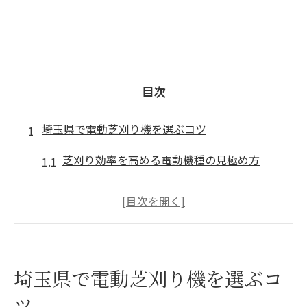
目次
埼玉県で電動芝刈り機を選ぶコツ
芝刈り効率を高める電動機種の見極め方
コストパフォーマンス重視の芝刈り機選択
法
芝刈り作業の負担を減らすポイント解説
埼玉県で電動芝刈り機を選ぶコ
初めての芝刈りにおすすめな電動式の特徴
ツ