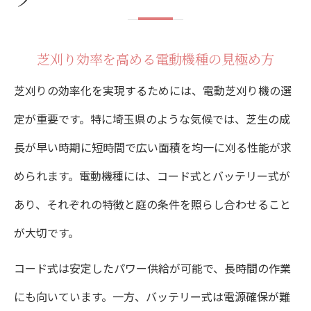
芝生の広さ別に適した芝刈り機の選び方
作業効率に差が出る芝刈りの秘訣
芝刈り効率を高める電動機種の見極め方
芝刈りを効率化する電動機器の活用術
芝刈りの効率化を実現するためには、電動芝刈り機の選
短時間で美しく刈る芝刈りテクニック集
定が重要です。特に埼玉県のような気候では、芝生の成
芝刈り頻度と作業効率の最適なバランス
長が早い時期に短時間で広い面積を均一に刈る性能が求
芝刈り機のメンテナンスで効率アップ
められます。電動機種には、コード式とバッテリー式が
芝刈り作業をスムーズに進めるコツとは
あり、それぞれの特徴と庭の条件を照らし合わせること
初心者が押さえたい芝刈り機活用法
が大切です。
芝刈り初心者に最適な電動機種の使い方
コード式は安定したパワー供給が可能で、長時間の作業
芝刈り作業を失敗しないための基本手順
にも向いています。一方、バッテリー式は電源確保が難