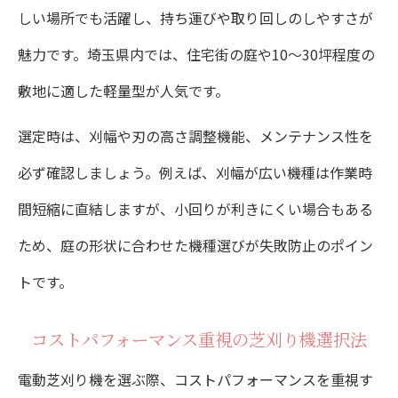
安全に芝刈りを行うための注意点まとめ
しい場所でも活躍し、持ち運びや取り回しのしやすさが
芝刈り後の芝生ケアも電動機器で簡単に
魅力です。埼玉県内では、住宅街の庭や10〜30坪程度の
初心者向け芝刈り機の保管と管理方法
敷地に適した軽量型が人気です。
芝生を美しく守る電動芝刈り機活用術
選定時は、刈幅や刃の高さ調整機能、メンテナンス性を
芝生の美観を保つ芝刈りの頻度とコツ
必ず確認しましょう。例えば、刈幅が広い機種は作業時
電動芝刈り機で均一に仕上げる方法解説
間短縮に直結しますが、小回りが利きにくい場合もある
ため、庭の形状に合わせた機種選びが失敗防止のポイン
芝刈り後のメンテナンスで美しさを維持
トです。
季節ごとに変える芝刈りのポイント紹介
芝刈りトラブルを防ぐ日常ケアの重要性
コストパフォーマンス重視の芝刈り機選択法
電動で実現する快適な芝刈りの始め方
電動芝刈り機を選ぶ際、コストパフォーマンスを重視す