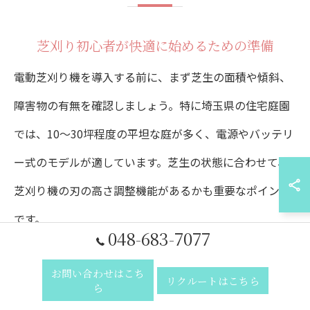
芝刈り初心者が快適に始めるための準備
電動芝刈り機を導入する前に、まず芝生の面積や傾斜、
障害物の有無を確認しましょう。特に埼玉県の住宅庭園
では、10〜30坪程度の平坦な庭が多く、電源やバッテリ
ー式のモデルが適しています。芝生の状態に合わせて、
芝刈り機の刃の高さ調整機能があるかも重要なポイント
です。
048-683-7077
また、芝刈り作業時には安全対策として軍手や長袖の着
お問い合わせはこち
リクルートはこちら
用を心がけ、作業前に石や枝など芝生上の障害物を除去
ら