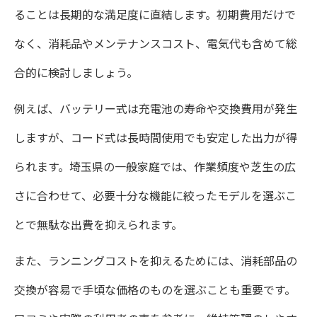
芝刈り初心者が快適に始めるための準備
ることは長期的な満足度に直結します。初期費用だけで
電動芝刈り機ですぐ始められる作業手順
なく、消耗品やメンテナンスコスト、電気代も含めて総
芝刈り作業を楽にするコツとポイント集
合的に検討しましょう。
作業効率を高める芝刈りの時間帯と工夫
例えば、バッテリー式は充電池の寿命や交換費用が発生
芝刈り後の片付けも簡単に行う方法紹介
しますが、コード式は長時間使用でも安定した出力が得
られます。埼玉県の一般家庭では、作業頻度や芝生の広
メンテナンスも楽な芝刈りスタイル
さに合わせて、必要十分な機能に絞ったモデルを選ぶこ
芝刈り後の手入れが簡単な電動モデル
とで無駄な出費を抑えられます。
長く使える芝刈り機のメンテナンス方法
また、ランニングコストを抑えるためには、消耗部品の
芝刈り機の収納と管理で快適な庭ライフ
交換が容易で手頃な価格のものを選ぶことも重要です。
部品交換が簡単な芝刈り機の特徴解説