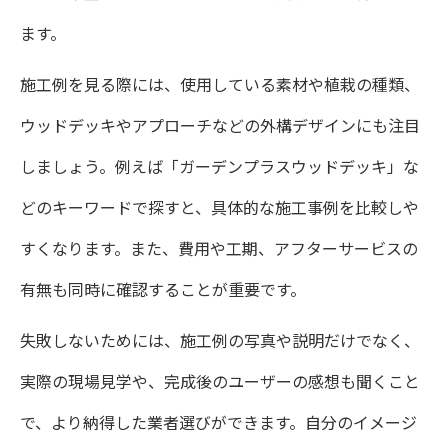
費用内訳を丁寧に説明する造園業者の特徴
ます。
ガーデンプラス見積もりで納得の造園依頼
施工例を見る際には、使用している素材や植栽の種類、
造園費用の追加発生を防ぐ見積もりの工夫
ウッドデッキやアプローチなどの外構デザインにも注目
複数造園業者の明細比較で選ぶ安心ポイン
しましょう。例えば「ガーデンプラスウッドデッキ」な
ト
どのキーワードで探すと、具体的な施工事例を比較しや
すくなります。また、費用や工期、アフターサービスの
有無も同時に確認することが重要です。
失敗しないためには、施工例の写真や説明だけでなく、
実際の現場見学や、完成後のユーザーの感想も聞くこと
で、より納得した業者選びができます。自分のイメージ