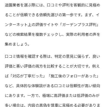
造園業者を選ぶ際には、口コミや評判を客観的に見極め
おしゃれな造園デザインを叶える業者の特徴
ることが信頼できる依頼先選びの第一歩です。まず、イ
造園でおしゃれな外構を実現する業者の特
ンターネット上の評価サイトや「ガーデンプラス評判」
長
などの検索結果を複数チェックし、実際の利用者の声を
外構施工例が豊富な造園業者の選び方ガイ
集めましょう。
ド
口コミ情報を確認する際は、特定の意見に偏らず、良い
デザイン力が光る造園業者を見極めるポイ
評価と悪い評価の両方を比較することが大切です。例え
ント
ば「対応が丁寧だった」「施工後のフォローがあった」
造園と調和する素材選びと業者選定の秘訣
など、具体的な体験談がある口コミは信頼性が高い傾向
ガーデンプラスの提案力と造園デザイン事
にあります。一方で、極端に高評価または低評価のみが
例
多い場合は、内容の真偽を慎重に見極める必要がありま