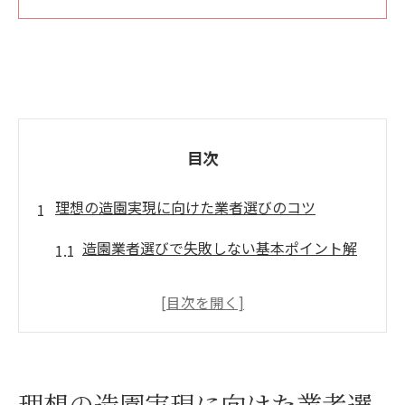
目次
理想の造園実現に向けた業者選びのコツ
造園業者選びで失敗しない基本ポイント解
説
造園の口コミや評判を見極めるチェック方
法
理想の造園実現に向けた業者選
庭リフォーム施工例から選ぶ業者比較の視