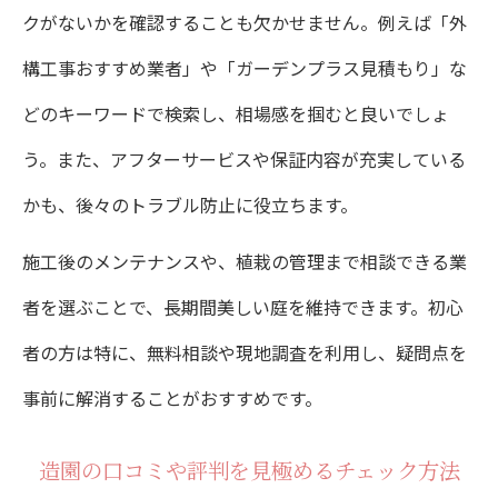
クがないかを確認することも欠かせません。例えば「外
ガーデンプラス評判から見る造園費用の目
構工事おすすめ業者」や「ガーデンプラス見積もり」な
安
どのキーワードで検索し、相場感を掴むと良いでしょ
ウッドデッキ造園の費用を抑えるポイント
う。また、アフターサービスや保証内容が充実している
庭リフォームで押さえるべき見積もり比較法
かも、後々のトラブル防止に役立ちます。
造園見積もり取得の流れと比較のコツを解
施工後のメンテナンスや、植栽の管理まで相談できる業
説
者を選ぶことで、長期間美しい庭を維持できます。初心
外構工事おすすめ業者の見積もり比較術
者の方は特に、無料相談や現地調査を利用し、疑問点を
造園費用の明細比較で失敗しない確認項目
事前に解消することがおすすめです。
ガーデンプラス見積もりの活用メリット
造園の口コミや評判を見極めるチェック方法
庭リフォーム施工例を参考に見積もり選定