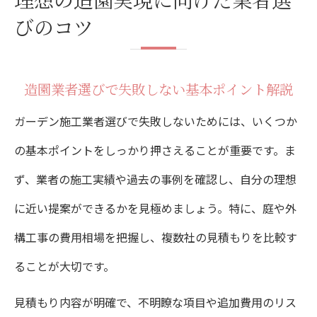
びのコツ
点
おしゃれな外構事例で造園業者を選ぶコツ
造園業者選びで失敗しない基本ポイント解説
安心と信頼のある造園業者の見分け方
ガーデン施工業者選びで失敗しないためには、いくつか
費用相場を知り造園を成功させる秘訣
の基本ポイントをしっかり押さえることが重要です。ま
造園費用相場を知り予算内で理想の庭を実
ず、業者の施工実績や過去の事例を確認し、自分の理想
現
に近い提案ができるかを見極めましょう。特に、庭や外
外構工事の費用内訳と造園の注意点を徹底
構工事の費用相場を把握し、複数社の見積もりを比較す
解説
ることが大切です。
造園リフォーム施工例で費用感を把握する
見積もり内容が明確で、不明瞭な項目や追加費用のリス
方法