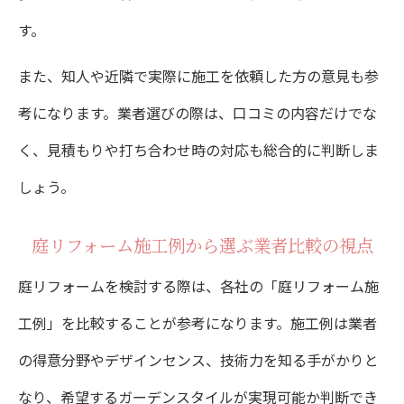
安心して依頼できる造園業者を見極める視点
す。
造園業者の信頼性を見抜くチェックポイン
また、知人や近隣で実際に施工を依頼した方の意見も参
ト
考になります。業者選びの際は、口コミの内容だけでな
口コミや評判が良い造園業者の選定基準
く、見積もりや打ち合わせ時の対応も総合的に判断しま
保証・アフターサービスに強い造園業者と
しょう。
は
庭リフォーム施工例から選ぶ業者比較の視点
ガーデンプラス評判と安心感の理由を解説
造園で後悔しないための業者比較の重要性
庭リフォームを検討する際は、各社の「庭リフォーム施
工例」を比較することが参考になります。施工例は業者
見積もり明細で失敗しない造園依頼の進め方
の得意分野やデザインセンス、技術力を知る手がかりと
造園見積もりで確認すべき明細項目と内訳
なり、希望するガーデンスタイルが実現可能か判断でき