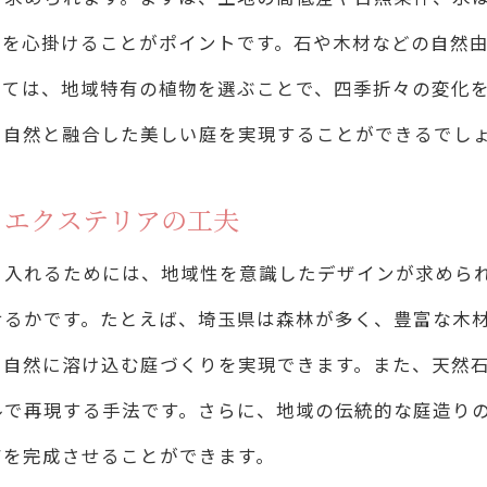
環境に優しいエクステリアの設置アイデア
用を心掛けることがポイントです。石や木材などの自然
自然景観を損なわないエクステリアの選び方
いては、地域特有の植物を選ぶことで、四季折々の変化
元の特性を活かしたエクステリアDIYガイド
、自然と融合した美しい庭を実現することができるでし
埼玉県の風土に適したエクステリア素材の選び方
るエクステリアの工夫
エクステリアDIYに役立つ地元の知恵
地域特性を取り入れたデザイン例の紹介
り入れるためには、地域性を意識したデザインが求めら
地元の職人技を取り入れたエクステリア作り
せるかです。たとえば、埼玉県は森林が多く、豊富な木
、自然に溶け込む庭づくりを実現できます。また、天然
風土に合ったメンテナンス方法の紹介
ルで再現する手法です。さらに、地域の伝統的な庭造り
地元の気候に適した長持ちするエクステリア素材
アを完成させることができます。
クステリアに命を吹き込む埼玉県の自然美