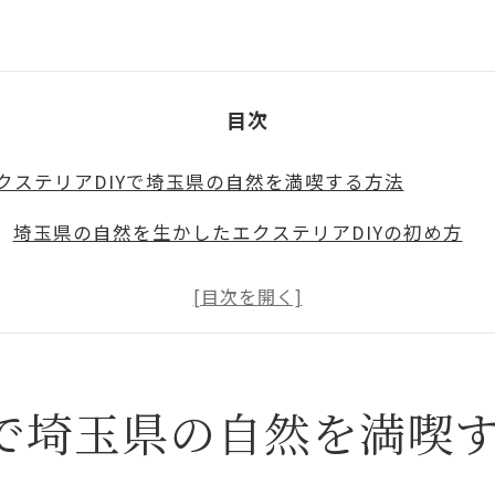
目次
クステリアDIYで埼玉県の自然を満喫する方法
埼玉県の自然を生かしたエクステリアDIYの初め方
地元の自然素材を活用したエクステリアデザインのア
自然との調和を目指す庭作りの基本ステップ
埼玉県ならではの風景を再現するエクステリアの工夫
Yで埼玉県の自然を満喫
自然を楽しむためのメンテナンス方法
四季を通じて美しさを保つエクステリアの秘訣