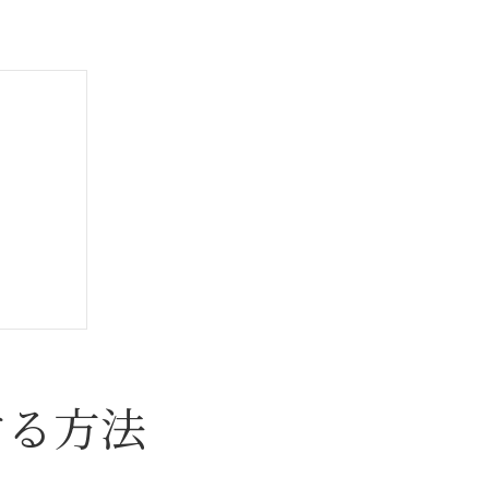
イデア
する方法