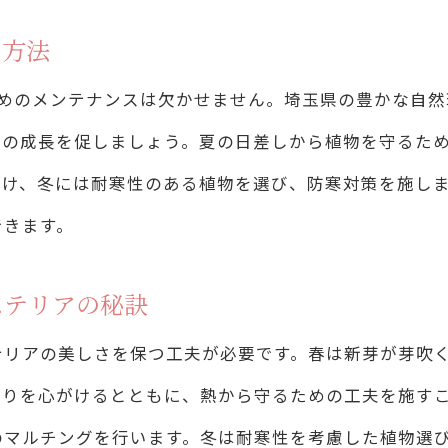
埼玉県の四季を取り入れた庭作りのアイデア
ス方法
自然美を活かした石組みや水の演出
ためのメンテナンスは欠かせません。埼玉県の豊かな自
地域特有の風景を再現するエクステリア設計
物の成長を促しましょう。夏の日差しから植物を守るた
自然美を引き立てる照明の選び方
がけ、冬には耐寒性のある植物を選び、防寒対策を施し
四季の変化を楽しむための植栽計画
できます。
エクステリアで表現する埼玉県の自然の魅力
ステリアの秘訣
軽にできるエクステリアDIYで庭に変化を
初心者でも簡単にできるエクステリアプロジェクト
テリアの美しさを保つ工夫が必要です。春は新芽が芽吹
やりを心がけるとともに、熱から守るための工夫を施す
身近な素材で作るエクステリアアイテム
のマルチングを行います。冬は耐寒性を考慮した植物選
低予算で行う庭のリニューアル方法