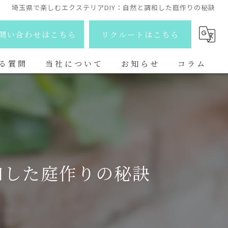
埼玉県で楽しむエクステリアDIY：自然と調和した庭作りの秘訣
問い合わせはこちら
リクルートはこちら
る質問
当社について
お知らせ
コラム
剪定
新着情報
除草
ブログ
伐採
和した庭作りの秘訣
抜根
庭造り