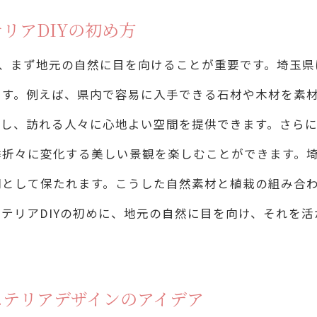
リアDIYの初め方
季折々の植物でエクステリアに彩りを添える
季節ごとに植えるべき植物の選び方
は、まず地元の自然に目を向けることが重要です。埼玉
春の庭を華やかにする植物の紹介
です。例えば、県内で容易に入手できる石材や木材を素
和し、訪れる人々に心地よい空間を提供できます。さら
夏の涼しさを演出する植物選び
季折々に変化する美しい景観を楽しむことができます。
秋の紅葉で魅せるエクステリアの工夫
間として保たれます。こうした自然素材と植栽の組み合
冬の庭を彩る常緑樹の取り入れ方
テリアDIYの初めに、地元の自然に目を向け、それを
四季の移り変わりを楽しむ庭作りのヒント
玉県で始めるエクステリアDIYの魅力
DIYで始める初心者向けエクステリアの作り方
ステリアデザインのアイデア