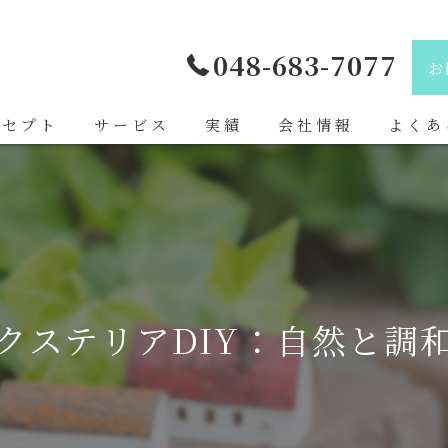
048-683-7077
お
ンセプト
サービス
実績
会社情報
よくあ
玉の造園
日本植物園株式会社
玉の造園が必要とされる理由
玉の造園の業種について
クステリアDIY：自然と調