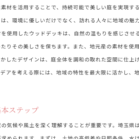
埼玉県特有の素材を使ったDIYアイデア
然素材を活用することで、持続可能で美しい庭を実現す
エクステリアDIYで得られる達成感と満足感
ンは、環境に優しいだけでなく、訪れる人々に地域の魅
地域特性を活かした独自のエクステリアデザイン
材を使用したウッドデッキは、自然の温もりを感じさせ
DIY初心者が注意すべきポイント
わたりその美しさを保ちます。また、地元産の素材を使
コストを抑えたエクステリアDIYの方法
活かしたデザインは、庭全体を調和の取れた空間に仕上
イデアを考える際には、地域の特性を最大限に活かし、
然との調和を目指したエクステリア設計のコツ
自然素材を活用したエクステリアデザインのポイント
地域の気候を考慮した植物選びの重要性
基本ステップ
視覚的に自然と調和するカラースキームの考え方
域の気候や風土を深く理解することが重要です。埼玉県
土壌を活かしたエクステリア設計の方法
が求められます。まずは、土地の高低差や日照条件、水